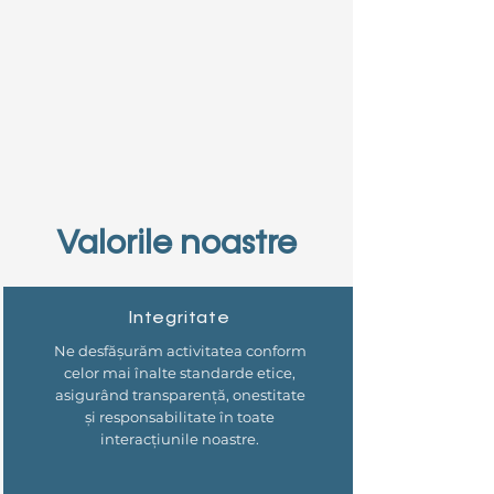
Valorile noastre
Integritate
Ne desfășurăm activitatea conform
celor mai înalte standarde etice,
asigurând transparență, onestitate
și responsabilitate în toate
interacțiunile noastre.