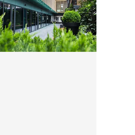
Cu ce ne ocupăm?
Property Management
Administrăm eficient proprietățile
clienților noștri, asigurând
maximizarea valorii și performanței
investițiilor.
Ne ocupăm de toate aspectele
operaționale, oferind o gestionare
completă și profesionistă.